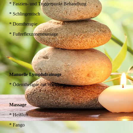
* Faszien- und Triggerpunkt Behandlung
* Schlingentisch
* Dorntherapie
* Fußreflexzonenmassage
Manuelle Lymphdrainage
* Ödemtherapie mit Wicklung
Massage
* Heißluft
* Fango