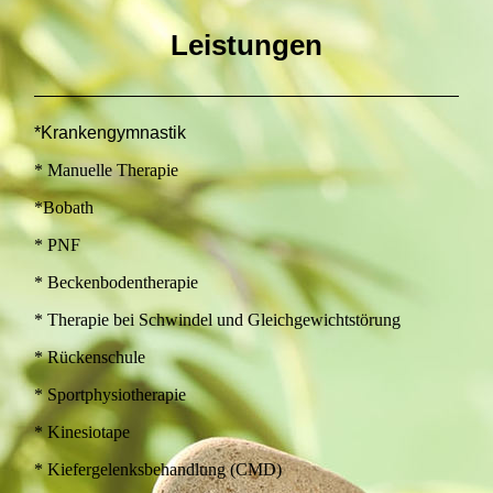
Leistungen
*Krankengymnastik
* Manuelle Therapie
*Bobath
* PNF
* Beckenbodentherapie
* Therapie bei Schwindel und Gleichgewichtstörung
* Rückenschule
* Sportphysiotherapie
* Kinesiotape
* Kiefergelenksbehandlung (CMD)