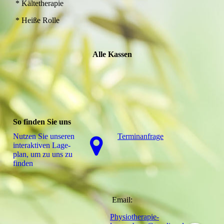
* Kältetherapie
* Heiße Rolle
Alle Kassen
So finden Sie uns
Terminanfrage
Nutzen Sie unseren
interaktiven La­ge­
plan, um zu uns zu
finden
Email:
Physiotherapie-